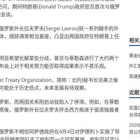
全天访问，期间特朗普(Donald Trump)政府官员首次与俄罗
对面会谈。
外长拉夫罗夫(Sergei Lavrov)就一系列棘手的外
体，措辞通常相当直接，凸显出两国政府在特朗普上任
相关
黄金
明显希望化解某些分歧，普京与蒂勒森进行了大约两个
布会上对于相关努力能否取得成果表示不甚乐观。
外汇
高速
c Treaty Organization，简称∶北约)秘书长访美之後
可能处于历史低点，未来发展有待观察。
近期
罗斯，而两国关系刚启动就陷入了停滞。例如，在蒂勒
实盘
晤後，俄罗斯外长拉夫罗夫抨击西方痴迷于驱逐独裁者
台深
20
俄罗斯不相信阿萨德政府在4月4日对伊德利卜实施了导
资公
袭击促使美国打击了叙利亚一个空军基地。叙利亚已否认