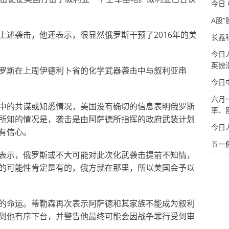
今日
A股“
上述袭击，他还表示，很显然俄罗斯干预了2016年的美
长鑫
今日
英镑
罗斯在上周伊德利卜省的化学武器袭击中与叙利亚串
今日
六月
中的共谋或知悉情况，美国没有确切的信息表明俄罗斯
率、
所知的情况是，袭击是由阿萨德所指挥的政府武装计划
今日
有信心。
五一
表示，俄罗斯或不大可能对此次化武袭击提前不知情，
的可能性肯定是有的，俄方就在那里，所以美国会予以
的命运。蒂勒森再次表示阿萨德和其家族不能成为叙利
到他有序下台，并警告他最终可能会因战争罪行受到审