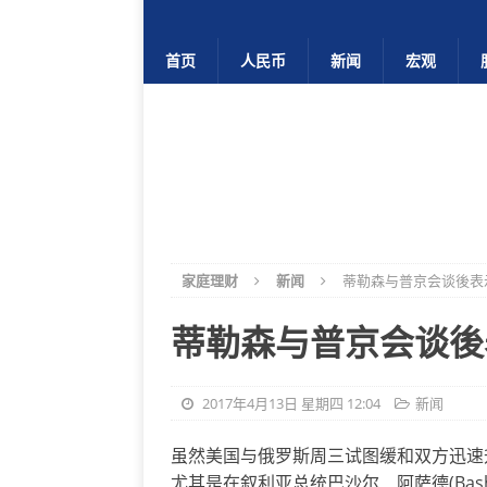
首页
人民币
新闻
宏观
家庭理财
新闻
蒂勒森与普京会谈後表
蒂勒森与普京会谈後
2017年4月13日 星期四 12:04
新闻
虽然美国与俄罗斯周三试图缓和双方迅速
尤其是在叙利亚总统巴沙尔．阿萨德(Basha