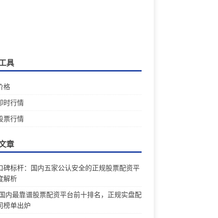
工具
价格
即时行情
股票行情
文章
口碑标杆：国内五家公认安全的正规股票配资平
度解析
26国内最靠谱股票配资平台前十排名，正规实盘配
司榜单出炉