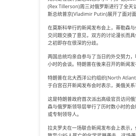
(Rex Tillerson)周三对俄罗斯进行了
斯总统普京(Vladimir Putin)展开了面
在莫斯科举行的新闻发布会上，蒂勒森与俄罗斯
交问题交换了意见，双方的讨论漫长而具
之初即存在很深的分歧。
两国总统均亲自参与了当日的外交努力，
小时的会谈。特朗普在後来召开的新闻发
特朗普在北大西洋公约组织(North Atlanti
于白宫召开新闻发布会时表示，美俄关系
这是特朗普政府首次派出高级官员访问俄
森与俄罗斯领导层举行了历时数小时的会
或专制领导人。
拉夫罗夫在一场联合新闻发布会上表示，
致至少85人死亡的化学武器袭击。这场