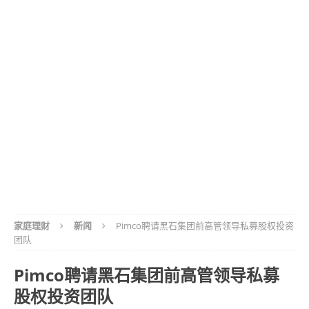
家庭理财
新闻
Pimco聘请黑石集团前高管领导私募股权投资
团队
Pimco聘请黑石集团前高管领导私募
股权投资团队