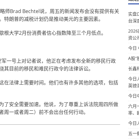
外汇策略师Brad Bechtel说，周五的新闻发布会没有提供有关
实盘
。特朗普的减税计划仍是推动美元的主要因素。
台深
20
歇根大学2月份消费者信心指数降至三个月低点。
资公
今日
A股“
周五在空军一号上对记者说，他正在考虑发布全新的移民行政
绕其目前的移民和难民行政令的法律诉讼。
长鑫
今日
这在法律上需要时间。他们也有许多其他的选项，包括
英镑
今日
为了安全需要加速。他说，为了尊重上诉法院周四所做
六月
者周一或者周二）前不会出台任何行动。
率、
今日
五一