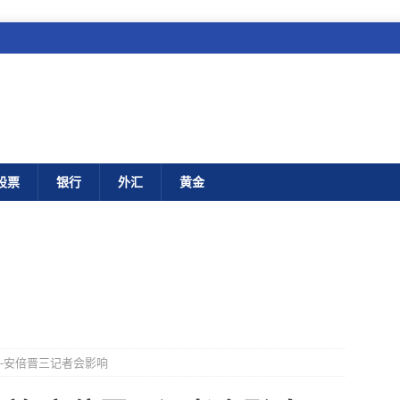
股票
银行
外汇
黄金
普-安倍晋三记者会影响